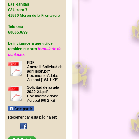
Las Ranitas
C/ Utrera 3
41530 Moron de la Fronterera
Teléfono
600653699
Le invitamos a que utilice
también nuestro
formulario de
contacto
.
PDF
Anexo II Solicitud de
admisión.pdf
Documento Adobe
Acrobat [164.1 KB]
Solicitud de ayuda
2020-21.pdf
Documento Adobe
Acrobat [69.2 KB]
Compartir
Recomendar esta página en: